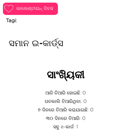
ଭାଲେଣ୍ଟାଇନ୍ ଦିବସ
Tagi:
ସମାନ ଇ-କାର୍ଡ୍ସ
ସାଂଖ୍ୟିକୀ
ଆଜି ତିଆରି ହୋଇଛି: 0
ଗତକାଲି ତିଆରିଥିବା: 0
୭ ଦିନରେ ତିଆରି କରାଯାଇଛି: 0
୩୦ ଦିନରେ ତିଆରି: 0
ସବୁ e-କାର୍ଡ: 1