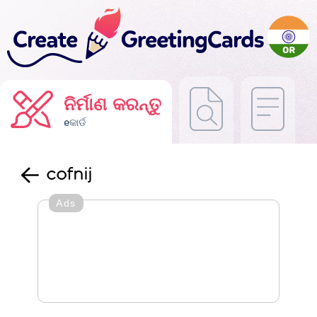
ନିର୍ମାଣ କରନ୍ତୁ
eକାର୍ଡ
cofnij
Ads