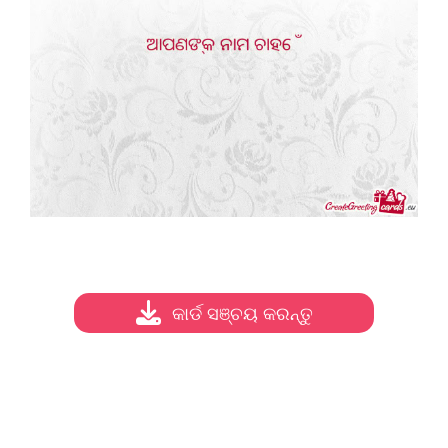
କାର୍ଡ ସଞ୍ଚୟ କରନ୍ତୁ