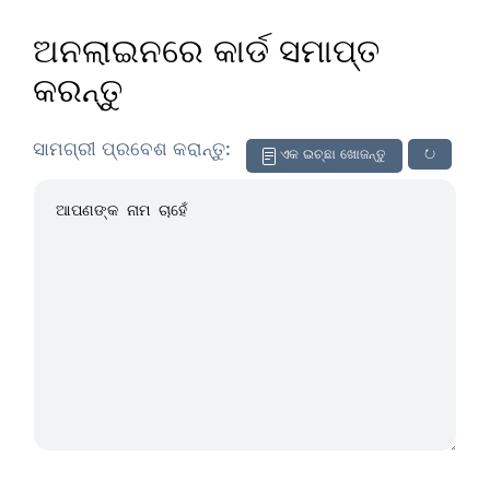
ଅନଲାଇନରେ କାର୍ଡ ସମାପ୍ତ
କରନ୍ତୁ
ସାମଗ୍ରୀ ପ୍ରବେଶ କରାନ୍ତୁ:
ଏକ ଇଚ୍ଛା ଖୋଜନ୍ତୁ
↻