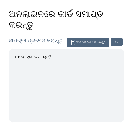
ଅନଲାଇନରେ କାର୍ଡ ସମାପ୍ତ
କରନ୍ତୁ
ସାମଗ୍ରୀ ପ୍ରବେଶ କରାନ୍ତୁ:
ଏକ ଇଚ୍ଛା ଖୋଜନ୍ତୁ
↻