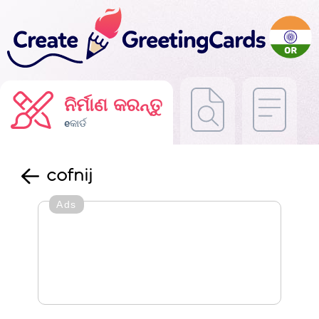
ନିର୍ମାଣ କରନ୍ତୁ
eକାର୍ଡ
cofnij
Ads