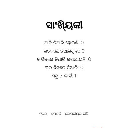
ସାଂଖ୍ୟିକୀ
ଆଜି ତିଆରି ହୋଇଛି: 0
ଗତକାଲି ତିଆରିଥିବା: 0
୭ ଦିନରେ ତିଆରି କରାଯାଇଛି: 0
୩୦ ଦିନରେ ତିଆରି: 0
ସବୁ e-କାର୍ଡ: 1
ନିୟମ
ସମ୍ପର୍କ
ଗୋପନୀୟତା ନୀତି