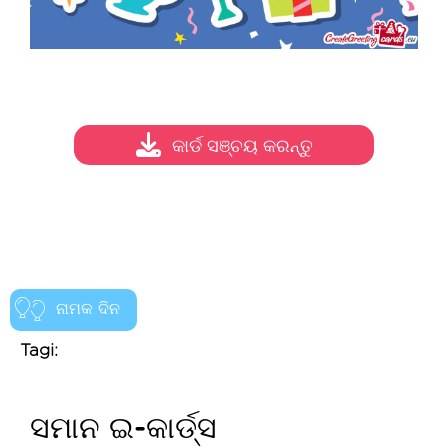
କାର୍ଡ ସଞ୍ଚୟ କରନ୍ତୁ
ନାମକ ଦିନ
Tagi:
ସମାନ ଇ-କାର୍ଡ୍ସ