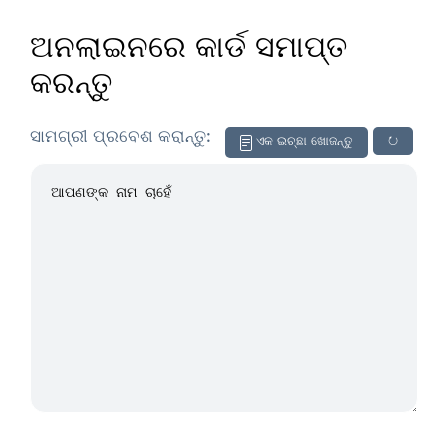
ଅନଲାଇନରେ କାର୍ଡ ସମାପ୍ତ
କରନ୍ତୁ
ସାମଗ୍ରୀ ପ୍ରବେଶ କରାନ୍ତୁ:
ଏକ ଇଚ୍ଛା ଖୋଜନ୍ତୁ
↻