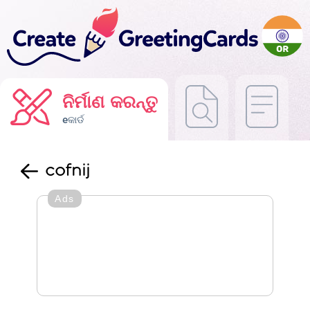
ନିର୍ମାଣ କରନ୍ତୁ
eକାର୍ଡ
cofnij
Ads