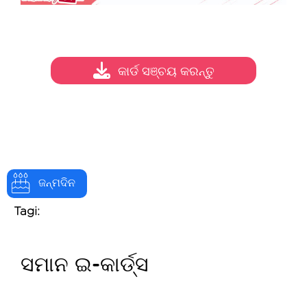
କାର୍ଡ ସଞ୍ଚୟ କରନ୍ତୁ
ଜନ୍ମଦିନ
Tagi:
ସମାନ ଇ-କାର୍ଡ୍ସ