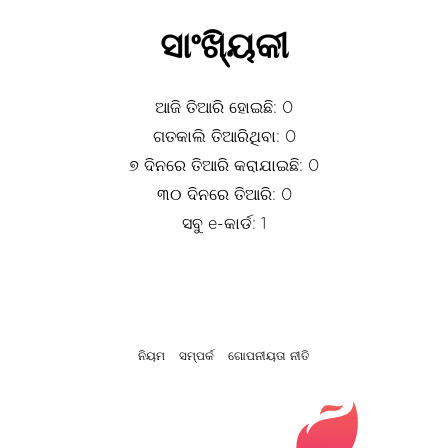
ସାଂଖ୍ୟିକୀ
ଆଜି ତିଆରି ହୋଇଛି: 0
ଗତକାଲି ତିଆରିଥିବା: 0
୭ ଦିନରେ ତିଆରି କରାଯାଇଛି: 0
୩୦ ଦିନରେ ତିଆରି: 0
ସବୁ e-କାର୍ଡ: 1
ନିୟମ
ସମ୍ପର୍କ
ଗୋପନୀୟତା ନୀତି