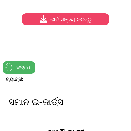
କାର୍ଡ ସଞ୍ଚୟ କରନ୍ତୁ
ଇସ୍ଟର
ଟ୍ୟାଗ୍ସ:
ସମାନ ଇ-କାର୍ଡ୍ସ