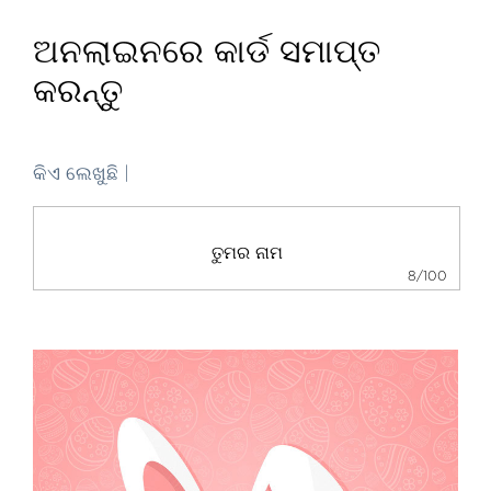
ଅନଲାଇନରେ କାର୍ଡ ସମାପ୍ତ
କରନ୍ତୁ
କିଏ ଲେଖୁଛି |
8/100