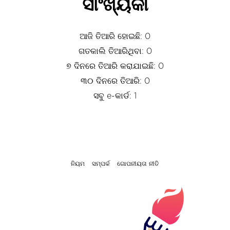
ସାଂଖ୍ୟିକୀ
ଆଜି ତିଆରି ହୋଇଛି: 0
ଗତକାଲି ତିଆରିଥିବା: 0
୭ ଦିନରେ ତିଆରି କରାଯାଇଛି: 0
୩୦ ଦିନରେ ତିଆରି: 0
ସବୁ e-କାର୍ଡ: 1
ନିୟମ
ସମ୍ପର୍କ
ଗୋପନୀୟତା ନୀତି