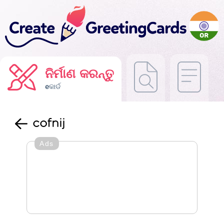
ନିର୍ମାଣ କରନ୍ତୁ
eକାର୍ଡ
cofnij
Ads