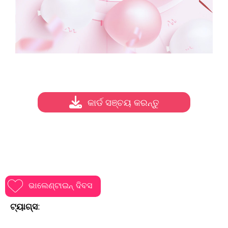
କାର୍ଡ ସଞ୍ଚୟ କରନ୍ତୁ
ଭାଲେଣ୍ଟାଇନ୍ ଦିବସ
ଟ୍ୟାଗ୍ସ: