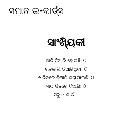
ସମାନ ଇ-କାର୍ଡ୍ସ
ସାଂଖ୍ୟିକୀ
ଆଜି ତିଆରି ହୋଇଛି: 0
ଗତକାଲି ତିଆରିଥିବା: 0
୭ ଦିନରେ ତିଆରି କରାଯାଇଛି: 0
୩୦ ଦିନରେ ତିଆରି: 0
ସବୁ e-କାର୍ଡ: 1