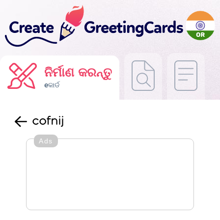
ନିର୍ମାଣ କରନ୍ତୁ
eକାର୍ଡ
cofnij
Ads