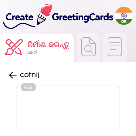
ନିର୍ମାଣ କରନ୍ତୁ
eକାର୍ଡ
cofnij
Ads