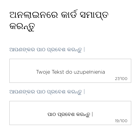
ଅନଲାଇନରେ କାର୍ଡ ସମାପ୍ତ
କରନ୍ତୁ
ଆପଣଙ୍କର ପାଠ ପ୍ରବେଶ କରନ୍ତୁ |
27/100
ଆପଣଙ୍କର ପାଠ ପ୍ରବେଶ କରନ୍ତୁ |
19/100