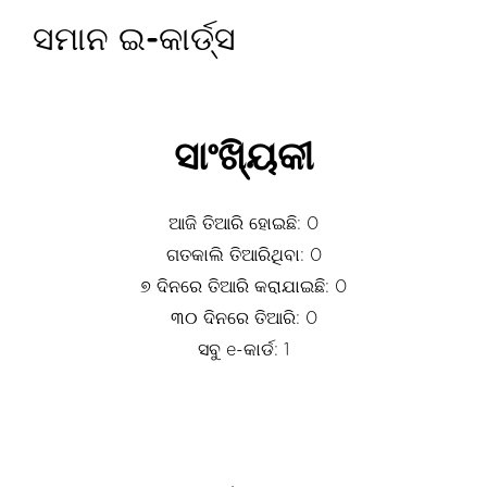
ସମାନ ଇ-କାର୍ଡ୍ସ
ସାଂଖ୍ୟିକୀ
ଆଜି ତିଆରି ହୋଇଛି: 0
ଗତକାଲି ତିଆରିଥିବା: 0
୭ ଦିନରେ ତିଆରି କରାଯାଇଛି: 0
୩୦ ଦିନରେ ତିଆରି: 0
ସବୁ e-କାର୍ଡ: 1