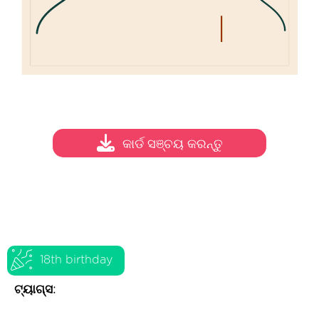
କାର୍ଡ ସଞ୍ଚୟ କରନ୍ତୁ
18th birthday
ଟ୍ୟାଗ୍ସ: