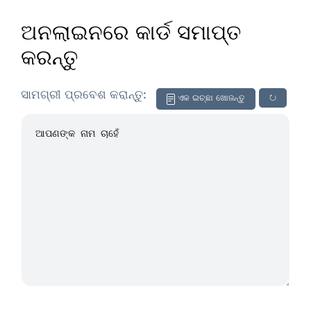
ଅନଲାଇନରେ କାର୍ଡ ସମାପ୍ତ
କରନ୍ତୁ
ସାମଗ୍ରୀ ପ୍ରବେଶ କରାନ୍ତୁ:
ଏକ ଇଚ୍ଛା ଖୋଜନ୍ତୁ
↻