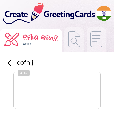
ନିର୍ମାଣ କରନ୍ତୁ
eକାର୍ଡ
cofnij
Ads