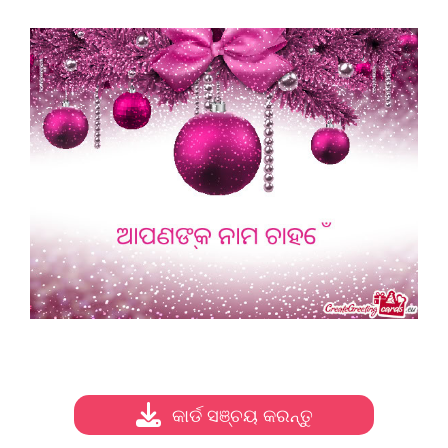
କାର୍ଡ ସଞ୍ଚୟ କରନ୍ତୁ