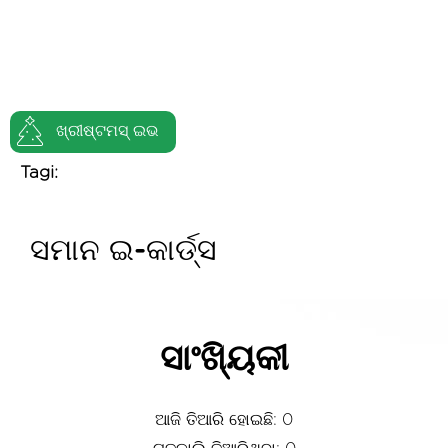
ଖ୍ରୀଷ୍ଟମସ୍ ଇଭ
Tagi:
ସମାନ ଇ-କାର୍ଡ୍ସ
ସାଂଖ୍ୟିକୀ
ଆଜି ତିଆରି ହୋଇଛି: 0