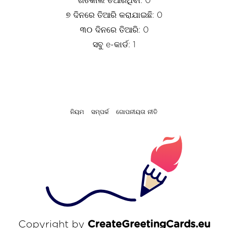
ଗତକାଲି ତିଆରିଥିବା: 0
୭ ଦିନରେ ତିଆରି କରାଯାଇଛି: 0
୩୦ ଦିନରେ ତିଆରି: 0
ସବୁ e-କାର୍ଡ: 1
ନିୟମ
ସମ୍ପର୍କ
ଗୋପନୀୟତା ନୀତି
Copyright by
CreateGreetingCards.eu