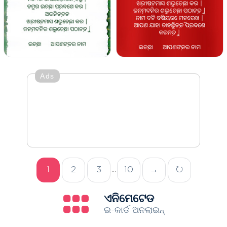
Ads
1
2
3
10
→
↻
...
ଏନିମେଟେଡ
ଇ-କାର୍ଡ ଅନଲାଇନ୍