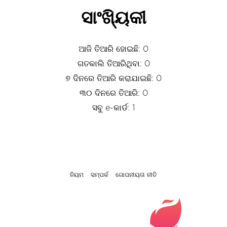
ସାଂଖ୍ୟିକୀ
ଆଜି ତିଆରି ହୋଇଛି: 0
ଗତକାଲି ତିଆରିଥିବା: 0
୭ ଦିନରେ ତିଆରି କରାଯାଇଛି: 0
୩୦ ଦିନରେ ତିଆରି: 0
ସବୁ e-କାର୍ଡ: 1
ନିୟମ
ସମ୍ପର୍କ
ଗୋପନୀୟତା ନୀତି