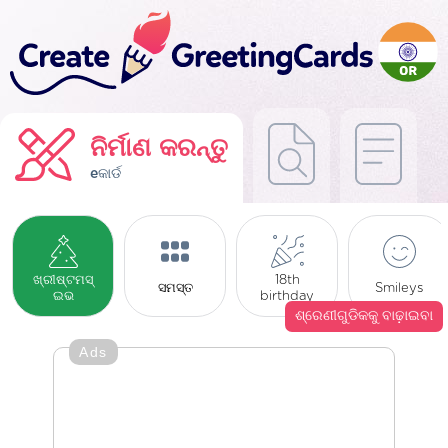
ନିର୍ମାଣ କରନ୍ତୁ
eକାର୍ଡ
ଖ୍ରୀଷ୍ଟମସ୍
18th
ସମସ୍ତ
Smileys
ଇଭ
birthday
ଶ୍ରେଣୀଗୁଡିକକୁ ବାଢ଼ାଇବା
Ads