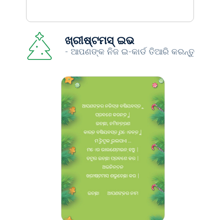
ଖ୍ରୀଷ୍ଟମସ୍ ଇଭ
- ଆପଣଙ୍କ ନିଜ ଇ-କାର୍ଡ ତିଆରି କରନ୍ତୁ