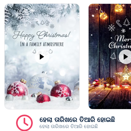
ହେଲା ତାରିଖରେ ତିଆରି ହୋଇଛି
ହେଲା ତାରିଖରେ ତିଆରି ହୋଇଛି