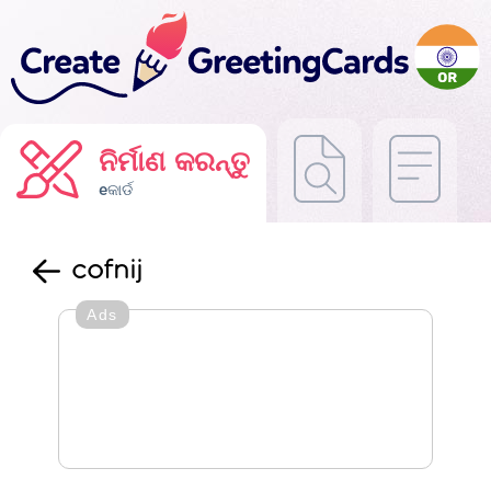
ନିର୍ମାଣ କରନ୍ତୁ
eକାର୍ଡ
cofnij
Ads