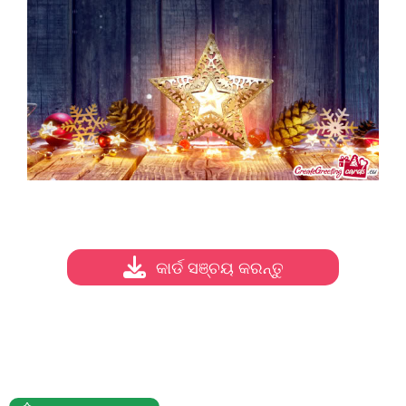
କାର୍ଡ ସଞ୍ଚୟ କରନ୍ତୁ