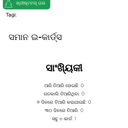
ଖ୍ରୀଷ୍ଟମସ୍ ଇଭ
Tagi:
ସମାନ ଇ-କାର୍ଡ୍ସ
ସାଂଖ୍ୟିକୀ
ଆଜି ତିଆରି ହୋଇଛି: 0
ଗତକାଲି ତିଆରିଥିବା: 0
୭ ଦିନରେ ତିଆରି କରାଯାଇଛି: 0
୩୦ ଦିନରେ ତିଆରି: 0
ସବୁ e-କାର୍ଡ: 1