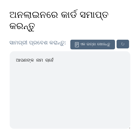
ଅନଲାଇନରେ କାର୍ଡ ସମାପ୍ତ
କରନ୍ତୁ
ସାମଗ୍ରୀ ପ୍ରବେଶ କରାନ୍ତୁ:
ଏକ ଇଚ୍ଛା ଖୋଜନ୍ତୁ
↻