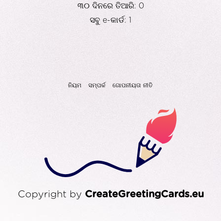
୩୦ ଦିନରେ ତିଆରି: 0
ସବୁ e-କାର୍ଡ: 1
ନିୟମ
ସମ୍ପର୍କ
ଗୋପନୀୟତା ନୀତି
Copyright by
CreateGreetingCards.eu