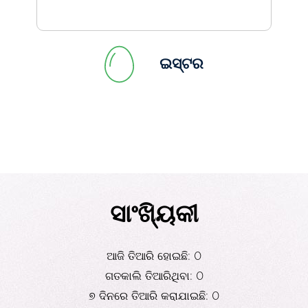
ଇସ୍ଟର
ସାଂଖ୍ୟିକୀ
ଆଜି ତିଆରି ହୋଇଛି: 0
ଗତକାଲି ତିଆରିଥିବା: 0
୭ ଦିନରେ ତିଆରି କରାଯାଇଛି: 0