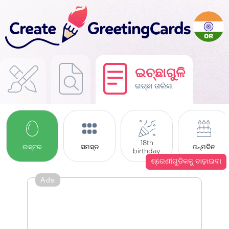
ଇଚ୍ଛାଗୁଳି
ଇଚ୍ଛା ତାଲିକା
18th
ଇସ୍ଟର
ସମସ୍ତ
ଜନ୍ମଦିନ
birthday
ଶ୍ରେଣୀଗୁଡିକକୁ ବାଢ଼ାଇବା
Ads