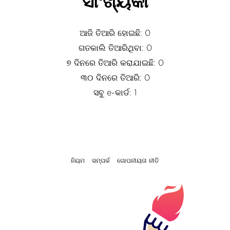
ସାଂଖ୍ୟିକୀ
ଆଜି ତିଆରି ହୋଇଛି: 0
ଗତକାଲି ତିଆରିଥିବା: 0
୭ ଦିନରେ ତିଆରି କରାଯାଇଛି: 0
୩୦ ଦିନରେ ତିଆରି: 0
ସବୁ e-କାର୍ଡ: 1
ନିୟମ
ସମ୍ପର୍କ
ଗୋପନୀୟତା ନୀତି