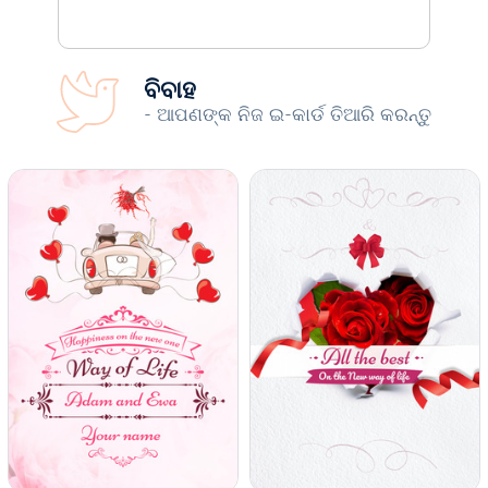
ବିବାହ
- ଆପଣଙ୍କ ନିଜ ଇ-କାର୍ଡ ତିଆରି କରନ୍ତୁ