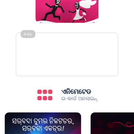
Ads
ଏନିମେଟେଡ
ଇ-କାର୍ଡ ଅନଲାଇନ୍