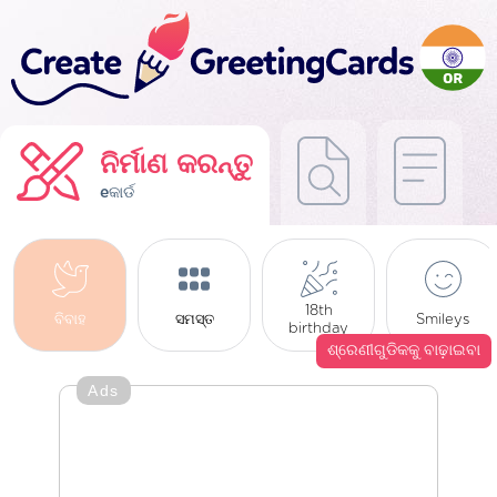
ନିର୍ମାଣ କରନ୍ତୁ
eକାର୍ଡ
18th
ବିବାହ
ସମସ୍ତ
Smileys
birthday
ଶ୍ରେଣୀଗୁଡିକକୁ ବାଢ଼ାଇବା
Ads